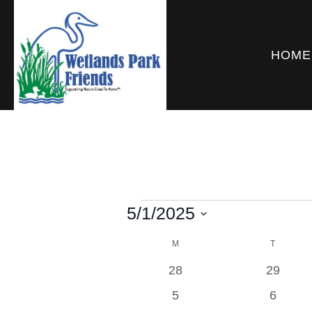
HOME
5/1/2025
Events
S
M
MONDAY
T
TUESDA
C
e
0
0
28
29
l
A
e
e
0
0
5
6
e
v
v